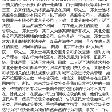
士购买的位于石景山区的一处商铺，由于周围环境等原因一直
空置，后来保洁人员将废品存放在房间，李先生、郑女士遂将
某服务集团股份有限公司（以下简称：某服务公司）、某服务
集团股份有限公司北京分公司（下称：某北分服务公司）诉至
法院。 废品占满整个房间，且存在他人居住的痕迹 原
告李先生、郑女士称，其二人为涉案商铺所有权人，某北分服
务公司系案涉商铺的物业公司。自年月起，李先生、郑女士多
次发现其商铺被违法侵占，废品占满整个房间，且存在他人居
住的痕迹。房间里的废品。 图源：北京市石景山区人民法
院 李先生、郑女士与某北分服务公司多次交涉，但对方均
未予理会，侵占行为持续至今。案涉房屋房门损坏、脏乱不
堪、异味严重，无法正常使用。因此，二人诉至法院请求判令
某北分服务公司向原告支付房屋占有使用费万余元，某服务公
司承定相关的法律法规要求居民对城市垃圾进行分类管理，如
果不按照要求去做，将会被罚款。相信这一制度将会在全国范
围内推广。所以，未来垃圾分类将会是我们日常生活中的一部
分，传统的将所有垃圾一股脑全部打包扔掉的行为将不复存
在。除此之外，在废品小哥上门回收垃圾的时候，他们也会对
居民科普一些关于垃圾分类的知识，告诉居民对垃圾如何进行
分类。严格的政策要求、手把手的教学指导，相信将垃圾分类
这行为将很快会成为我们自然而然的行为习惯。事实上，“代