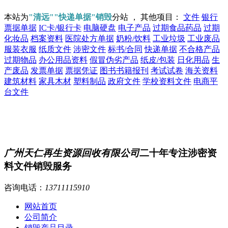
本站为
"清远""快递单据"销毁
分站 ， 其他项目：
文件
银行
票据单据
IC卡/银行卡
电脑硬盘
电子产品
过期食品药品
过期
化妆品
档案资料
医院处方单据
奶粉/饮料
工业垃圾
工业废品
服装衣服
纸质文件
涉密文件
标书/合同
快递单据
不合格产品
过期物品
办公用品资料
假冒伪劣产品
纸皮/包装
日化用品
生
产废品
发票单据
票据凭证
图书书籍报刊
考试试卷
海关资料
建筑材料
家具木材
塑料制品
政府文件
学校资料文件
电商平
台文件
广州天仁再生资源回收有限公司
二十年专注涉密资
料文件销毁服务
咨询电话：
13711115910
网站首页
公司简介
销毁产品目录