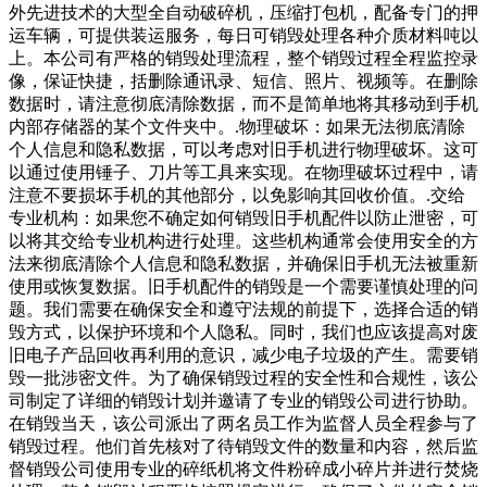
外先进技术的大型全自动破碎机，压缩打包机，配备专门的押
运车辆，可提供装运服务，每日可销毁处理各种介质材料吨以
上。本公司有严格的销毁处理流程，整个销毁过程全程监控录
像，保证快捷，括删除通讯录、短信、照片、视频等。在删除
数据时，请注意彻底清除数据，而不是简单地将其移动到手机
内部存储器的某个文件夹中。.物理破坏：如果无法彻底清除
个人信息和隐私数据，可以考虑对旧手机进行物理破坏。这可
以通过使用锤子、刀片等工具来实现。在物理破坏过程中，请
注意不要损坏手机的其他部分，以免影响其回收价值。.交给
专业机构：如果您不确定如何销毁旧手机配件以防止泄密，可
以将其交给专业机构进行处理。这些机构通常会使用安全的方
法来彻底清除个人信息和隐私数据，并确保旧手机无法被重新
使用或恢复数据。旧手机配件的销毁是一个需要谨慎处理的问
题。我们需要在确保安全和遵守法规的前提下，选择合适的销
毁方式，以保护环境和个人隐私。同时，我们也应该提高对废
旧电子产品回收再利用的意识，减少电子垃圾的产生。需要销
毁一批涉密文件。为了确保销毁过程的安全性和合规性，该公
司制定了详细的销毁计划并邀请了专业的销毁公司进行协助。
在销毁当天，该公司派出了两名员工作为监督人员全程参与了
销毁过程。他们首先核对了待销毁文件的数量和内容，然后监
督销毁公司使用专业的碎纸机将文件粉碎成小碎片并进行焚烧