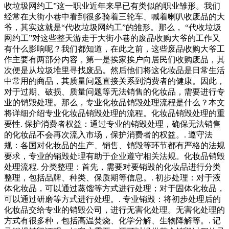
收垃圾网约工”这一职业近年来早已有类似的职业雏形。我们
经常在大街小巷中看到很多骑着三轮车、喊着喇叭收废品的大
爷，其实这就是“代收垃圾网约工”的雏形。那么， “代收垃圾
网约工”对这些整天游走于大街小巷的废品收购大爷的工作又
有什么影响呢？我们都知道，在此之前，这些废品收购大爷工
作主要有两部分内容，第一是挨家挨户向居民们收购废品，其
次便是从垃圾堆里寻找废品。然后他们将这化妆品是日常生活
中常用的商品，其质量问题直接关系到消费者的健康。因此，
对于过期、破损、质量问题等无法销售的化妆品，需要进行专
业的销毁处理。那么，专业化妆品销毁处理流程是什么？本文
将详细介绍专业化妆品销毁处理的流程。化妆品销毁处理的重
要性. 保护消费者权益：通过专业的销毁处理，确保无法销售
的化妆品不会再次流入市场，保护消费者的权益。. 遵守法
规：各国对化妆品的生产、销售、销毁等环节都有严格的法规
要求，专业的销毁处理有助于企业遵守相关法规。化妆品销毁
处理流程. 分类整理：首先，需要对要销毁的化妆品进行分类
整理，包括品牌、种类、保质期等信息。. 初步处理：对于液
体化妆品，可以通过蒸馏等方式进行处理；对于固体化妆品，
可以通过研磨等方式进行处理。. 专业销毁：将初步处理后的
化妆品交给专业的销毁公司，进行无害化处理。无害化处理的
方式有很多种，包括高温焚烧、化学分解、生物降解等。. 记