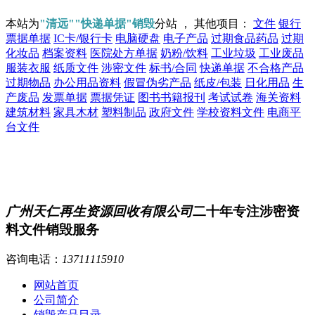
本站为
"清远""快递单据"销毁
分站 ， 其他项目：
文件
银行
票据单据
IC卡/银行卡
电脑硬盘
电子产品
过期食品药品
过期
化妆品
档案资料
医院处方单据
奶粉/饮料
工业垃圾
工业废品
服装衣服
纸质文件
涉密文件
标书/合同
快递单据
不合格产品
过期物品
办公用品资料
假冒伪劣产品
纸皮/包装
日化用品
生
产废品
发票单据
票据凭证
图书书籍报刊
考试试卷
海关资料
建筑材料
家具木材
塑料制品
政府文件
学校资料文件
电商平
台文件
广州天仁再生资源回收有限公司
二十年专注涉密资
料文件销毁服务
咨询电话：
13711115910
网站首页
公司简介
销毁产品目录