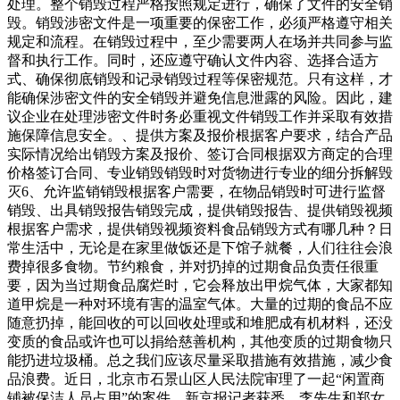
处理。整个销毁过程严格按照规定进行，确保了文件的安全销
毁。销毁涉密文件是一项重要的保密工作，必须严格遵守相关
规定和流程。在销毁过程中，至少需要两人在场并共同参与监
督和执行工作。同时，还应遵守确认文件内容、选择合适方
式、确保彻底销毁和记录销毁过程等保密规范。只有这样，才
能确保涉密文件的安全销毁并避免信息泄露的风险。因此，建
议企业在处理涉密文件时务必重视文件销毁工作并采取有效措
施保障信息安全。、提供方案及报价根据客户要求，结合产品
实际情况给出销毁方案及报价、签订合同根据双方商定的合理
价格签订合同、专业销毁销毁时对货物进行专业的细分拆解毁
灭6、允许监销销毁根据客户需要，在物品销毁时可进行监督
销毁、出具销毁报告销毁完成，提供销毁报告、提供销毁视频
根据客户需求，提供销毁视频资料食品销毁方式有哪几种？日
常生活中，无论是在家里做饭还是下馆子就餐，人们往往会浪
费掉很多食物。节约粮食，并对扔掉的过期食品负责任很重
要，因为当过期食品腐烂时，它会释放出甲烷气体，大家都知
道甲烷是一种对环境有害的温室气体。大量的过期的食品不应
随意扔掉，能回收的可以回收处理或和堆肥成有机材料，还没
变质的食品或许也可以捐给慈善机构，其他变质的过期食物只
能扔进垃圾桶。总之我们应该尽量采取措施有效措施，减少食
品浪费。近日，北京市石景山区人民法院审理了一起“闲置商
铺被保洁人员占用”的案件。新京报记者获悉，李先生和郑女