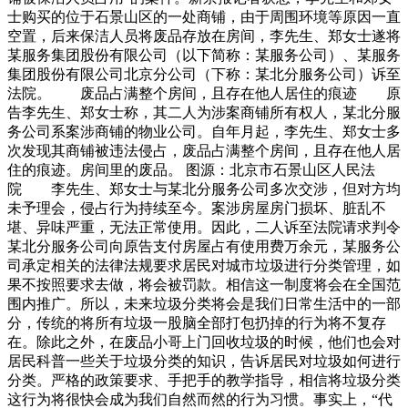
士购买的位于石景山区的一处商铺，由于周围环境等原因一直
空置，后来保洁人员将废品存放在房间，李先生、郑女士遂将
某服务集团股份有限公司（以下简称：某服务公司）、某服务
集团股份有限公司北京分公司（下称：某北分服务公司）诉至
法院。 废品占满整个房间，且存在他人居住的痕迹 原
告李先生、郑女士称，其二人为涉案商铺所有权人，某北分服
务公司系案涉商铺的物业公司。自年月起，李先生、郑女士多
次发现其商铺被违法侵占，废品占满整个房间，且存在他人居
住的痕迹。房间里的废品。 图源：北京市石景山区人民法
院 李先生、郑女士与某北分服务公司多次交涉，但对方均
未予理会，侵占行为持续至今。案涉房屋房门损坏、脏乱不
堪、异味严重，无法正常使用。因此，二人诉至法院请求判令
某北分服务公司向原告支付房屋占有使用费万余元，某服务公
司承定相关的法律法规要求居民对城市垃圾进行分类管理，如
果不按照要求去做，将会被罚款。相信这一制度将会在全国范
围内推广。所以，未来垃圾分类将会是我们日常生活中的一部
分，传统的将所有垃圾一股脑全部打包扔掉的行为将不复存
在。除此之外，在废品小哥上门回收垃圾的时候，他们也会对
居民科普一些关于垃圾分类的知识，告诉居民对垃圾如何进行
分类。严格的政策要求、手把手的教学指导，相信将垃圾分类
这行为将很快会成为我们自然而然的行为习惯。事实上，“代