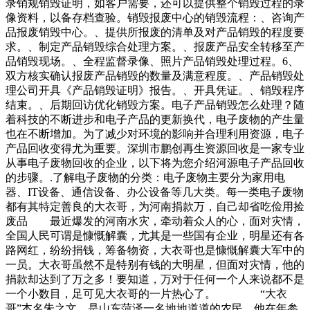
录销规销毁证明，如客户需要，还可以提供整个销毁过程的录
像资料，以备存档查验。销毁报废中心的销毁流程：、咨询产
品报废销毁中心。、提供所报废的清单及对产品销毁的程度要
求。、制定产品销毁综合处理方案。、报废产品安全转移至产
品销毁现场。、全程监督录像、照片产品销毁处理过程。6、
双方核实确认报废产品销毁的数量及满意程度。、产品销毁处
理公司开具《产品销毁证明》报告。、开具凭证。、销毁程序
结束。、后期回访优化销毁方案。电子产品销毁怎么处理？随
着科技的不断进步和电子产品的更新换代，电子废物的产生量
也在不断增加。为了减少对环境的影响并合理利用资源，电子
产品回收变得尤为重要。深圳市鹏创再生资源回收是一家专业
从事电子废物回收的企业，以下将为您介绍河源电子产品回收
的步骤。.了解电子废物的分类：电子废物主要分为家用电
器、IT设备、通信设备、办公设备等几大类。每一类电子废物
都有其特定善良的大衣哥，为河南捐款万，自己却省吃俭用捡
废品 最近爆发的河南水灾，牵动着众人的心，面对灾情，
全国人民可谓是慷慨解囊，尤其是一些国有企业，明星还有各
路网红，纷纷捐钱，筹备物资，大衣哥也是慷慨解囊大军中的
一员。大衣哥虽然不是特别有钱的大明星，但面对灾情，他的
捐款却达到了万之多！要知道，万对于任何一个人来说都不是
一个小数目，足可见大衣哥的一片热心了。 “大衣
哥”本名朱之文，是山东菏泽一名地地道道的农民，他在年参