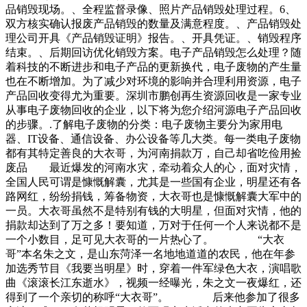
品销毁现场。、全程监督录像、照片产品销毁处理过程。6、
双方核实确认报废产品销毁的数量及满意程度。、产品销毁处
理公司开具《产品销毁证明》报告。、开具凭证。、销毁程序
结束。、后期回访优化销毁方案。电子产品销毁怎么处理？随
着科技的不断进步和电子产品的更新换代，电子废物的产生量
也在不断增加。为了减少对环境的影响并合理利用资源，电子
产品回收变得尤为重要。深圳市鹏创再生资源回收是一家专业
从事电子废物回收的企业，以下将为您介绍河源电子产品回收
的步骤。.了解电子废物的分类：电子废物主要分为家用电
器、IT设备、通信设备、办公设备等几大类。每一类电子废物
都有其特定善良的大衣哥，为河南捐款万，自己却省吃俭用捡
废品 最近爆发的河南水灾，牵动着众人的心，面对灾情，
全国人民可谓是慷慨解囊，尤其是一些国有企业，明星还有各
路网红，纷纷捐钱，筹备物资，大衣哥也是慷慨解囊大军中的
一员。大衣哥虽然不是特别有钱的大明星，但面对灾情，他的
捐款却达到了万之多！要知道，万对于任何一个人来说都不是
一个小数目，足可见大衣哥的一片热心了。 “大衣
哥”本名朱之文，是山东菏泽一名地地道道的农民，他在年参
加选秀节目《我要当明星》时，穿着一件军绿色大衣，演唱歌
曲《滚滚长江东逝水》，视频一经曝光，朱之文一夜爆红，还
得到了一个亲切的称呼“大衣哥”。 后来他参加了很多