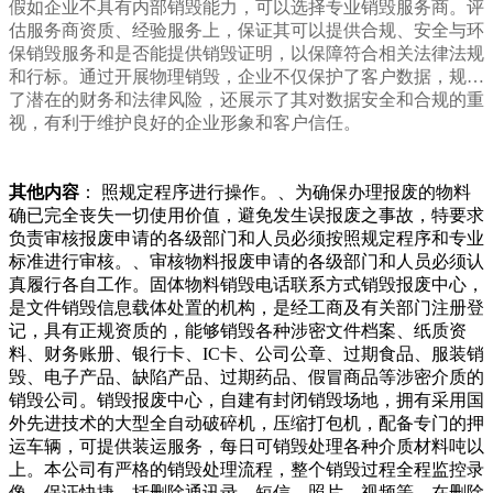
假如企业不具有内部销毁能力，可以选择专业销毁服务商。评
估服务商资质、经验服务上，保证其可以提供合规、安全与环
保销毁服务和是否能提供销毁证明，以保障符合相关法律法规
和行标。通过开展物理销毁，企业不仅保护了客户数据，规避
了潜在的财务和法律风险，还展示了其对数据安全和合规的重
视，有利于维护良好的企业形象和客户信任。
其他内容
： 照规定程序进行操作。、为确保办理报废的物料
确已完全丧失一切使用价值，避免发生误报废之事故，特要求
负责审核报废申请的各级部门和人员必须按照规定程序和专业
标准进行审核。、审核物料报废申请的各级部门和人员必须认
真履行各自工作。固体物料销毁电话联系方式销毁报废中心，
是文件销毁信息载体处置的机构，是经工商及有关部门注册登
记，具有正规资质的，能够销毁各种涉密文件档案、纸质资
料、财务账册、银行卡、IC卡、公司公章、过期食品、服装销
毁、电子产品、缺陷产品、过期药品、假冒商品等涉密介质的
销毁公司。销毁报废中心，自建有封闭销毁场地，拥有采用国
外先进技术的大型全自动破碎机，压缩打包机，配备专门的押
运车辆，可提供装运服务，每日可销毁处理各种介质材料吨以
上。本公司有严格的销毁处理流程，整个销毁过程全程监控录
像，保证快捷，括删除通讯录、短信、照片、视频等。在删除