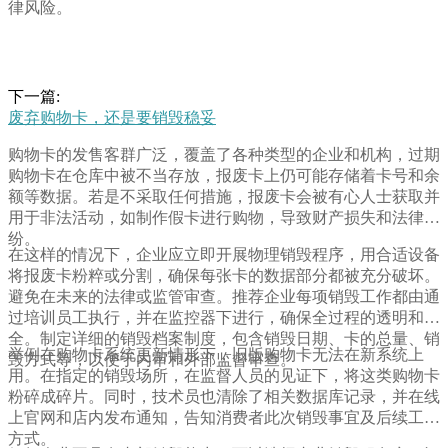
律风险。
下一篇:
废弃购物卡，还是要销毁稳妥
购物卡的发售客群广泛，覆盖了各种类型的企业和机构，过期
购物卡在仓库中被不当存放，报废卡上仍可能存储着卡号和余
额等数据。若是不采取任何措施，报废卡会被有心人士获取并
用于非法活动，如制作假卡进行购物，导致财产损失和法律纠
纷。
在这样的情况下，企业应立即开展物理销毁程序，用合适设备
将报废卡粉粹或分割，确保每张卡的数据部分都被充分破坏。
避免在未来的法律或监管审查。推荐企业每项销毁工作都由通
过培训员工执行，并在监控器下进行，确保全过程的透明和安
全。制定详细的销毁档案制度，包含销毁日期、卡的总量、销
举例在购物卡系统更新情形下，旧版购物卡无法在新系统上
毁方式等，以便于内审和外部监督审查。
用。在指定的销毁场所，在监督人员的见证下，将这类购物卡
粉碎成碎片。同时，技术员也清除了相关数据库记录，并在线
上官网和店内发布通知，告知消费者此次销毁事宜及后续工作
方式。