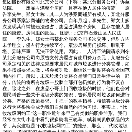
集团股份有限公司北京分公司（下称：某北分服务公司）诉至
法院。 废品占满整个房间，且存在他人居住的痕迹 原
告李先生、郑女士称，其二人为涉案商铺所有权人，某北分服
务公司系案涉商铺的物业公司。自年月起，李先生、郑女士多
次发现其商铺被违法侵占，废品占满整个房间，且存在他人居
住的痕迹。房间里的废品。 图源：北京市石景山区人民法
院 李先生、郑女士与某北分服务公司多次交涉，但对方均
未予理会，侵占行为持续至今。案涉房屋房门损坏、脏乱不
堪、异味严重，无法正常使用。因此，二人诉至法院请求判令
某北分服务公司向原告支付房屋占有使用费万余元，某服务公
司承定相关的法律法规要求居民对城市垃圾进行分类管理，如
果不按照要求去做，将会被罚款。相信这一制度将会在全国范
围内推广。所以，未来垃圾分类将会是我们日常生活中的一部
分，传统的将所有垃圾一股脑全部打包扔掉的行为将不复存
在。除此之外，在废品小哥上门回收垃圾的时候，他们也会对
居民科普一些关于垃圾分类的知识，告诉居民对垃圾如何进行
分类。严格的政策要求、手把手的教学指导，相信将垃圾分类
这行为将很快会成为我们自然而然的行为习惯。事实上，“代
收垃圾网约工”这一职业近年来早已有类似的职业雏形。我们
经常在大街小巷中看到很多骑着三轮车、喊着喇叭收废品的大
爷，其实这就是“代收垃圾网约工”的雏形。那么， “代收垃圾
网约工”对这些整天游走于大街小巷的废品收购大爷的工作又