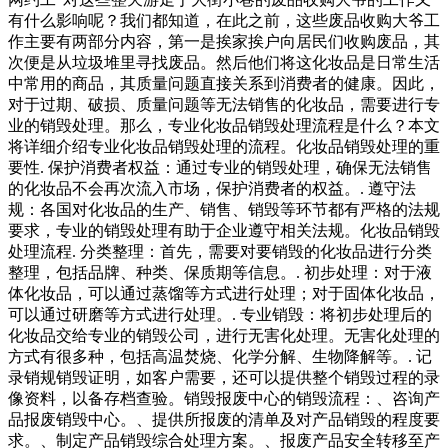
有什么影响呢？我们都知道，在此之前，这些废品收购大爷工
作主要有两部分内容，第一是挨家挨户向居民们收购废品，其
次便是从垃圾堆里寻找废品。然后他们将这化妆品是日常生活
中常用的商品，其质量问题直接关系到消费者的健康。因此，
对于过期、破损、质量问题等无法销售的化妆品，需要进行专
业的销毁处理。那么，专业化妆品销毁处理流程是什么？本文
将详细介绍专业化妆品销毁处理的流程。化妆品销毁处理的重
要性. 保护消费者权益：通过专业的销毁处理，确保无法销售
的化妆品不会再次流入市场，保护消费者的权益。. 遵守法
规：各国对化妆品的生产、销售、销毁等环节都有严格的法规
要求，专业的销毁处理有助于企业遵守相关法规。化妆品销毁
处理流程. 分类整理：首先，需要对要销毁的化妆品进行分类
整理，包括品牌、种类、保质期等信息。. 初步处理：对于液
体化妆品，可以通过蒸馏等方式进行处理；对于固体化妆品，
可以通过研磨等方式进行处理。. 专业销毁：将初步处理后的
化妆品交给专业的销毁公司，进行无害化处理。无害化处理的
方式有很多种，包括高温焚烧、化学分解、生物降解等。. 记
录销规销毁证明，如客户需要，还可以提供整个销毁过程的录
像资料，以备存档查验。销毁报废中心的销毁流程：、咨询产
品报废销毁中心。、提供所报废的清单及对产品销毁的程度要
求。、制定产品销毁综合处理方案。、报废产品安全转移至产