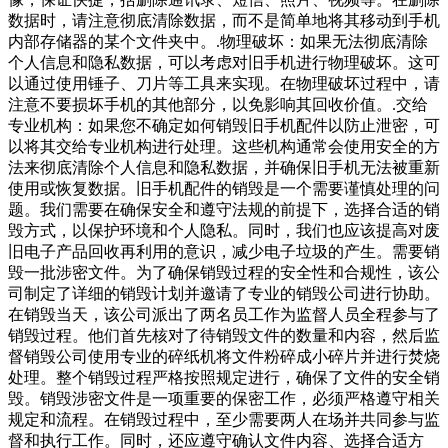
数据时，请注意彻底清除数据，而不是简单地将其移动到手机
内部存储器的某个文件夹中。.物理破坏：如果无法彻底清除
个人信息和隐私数据，可以考虑对旧手机进行物理破坏。这可
以通过使用锤子、刀片等工具来实现。在物理破坏过程中，请
注意不要损坏手机的其他部分，以免影响其回收价值。.交给
专业机构：如果您不确定如何销毁旧手机配件以防止泄密，可
以将其交给专业机构进行处理。这些机构通常会使用安全的方
法来彻底清除个人信息和隐私数据，并确保旧手机无法被重新
使用或恢复数据。旧手机配件的销毁是一个需要谨慎处理的问
题。我们需要在确保安全和遵守法规的前提下，选择合适的销
毁方式，以保护环境和个人隐私。同时，我们也应该提高对废
旧电子产品回收再利用的意识，减少电子垃圾的产生。需要销
毁一批涉密文件。为了确保销毁过程的安全性和合规性，该公
司制定了详细的销毁计划并邀请了专业的销毁公司进行协助。
在销毁当天，该公司派出了两名员工作为监督人员全程参与了
销毁过程。他们首先核对了待销毁文件的数量和内容，然后监
督销毁公司使用专业的碎纸机将文件粉碎成小碎片并进行焚烧
处理。整个销毁过程严格按照规定进行，确保了文件的安全销
毁。销毁涉密文件是一项重要的保密工作，必须严格遵守相关
规定和流程。在销毁过程中，至少需要两人在场并共同参与监
督和执行工作。同时，还应遵守确认文件内容、选择合适方