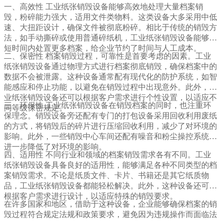
一、高效性 工业纸张销毁设备能够高效地处理大量档案销
毁，粉碎能力强大，适用文件类物料。这类设备大多采用中低
速、大扭距设计，确保文件被彻底粉碎。相比于传统的销毁方
法，如手动撕碎或使用普通碎纸机，工业纸张销毁设备能够在
短时间内处置更多档案，给企业节约了时间与人工成本。
二、保密性 档案销毁过程，可靠性是首要考虑的因素。工业
纸张销毁设备通过物理方式进行档案彻底销毁，确保档案中的
数据不会被泄露。这种设备通常配有现代化的防护系统，如智
能感应和停止功能，以避免在销毁过程中出现意外。此外，工
业纸张销毁设备还可以根据客户需求进行个性设置，以适应不
三、环保性 工业纸张销毁设备在销毁档案的同时，也注重环
同等级保密规定。
保理念。销毁设备旁还配有专门的打包设备采用回收利用废纸
的方式，将销毁后的碎片进行压缩回收利用，减少了对环境的
影响。此外，一些销毁中心车间还配有噪音和粉尘操控系统，
进一步降低了对环境的影响。
四、适用性 不同行业和领域的档案销毁需求各有不同。工业
纸张销毁设备具备良好的适用性，能够满足各种不同类型的档
案销毁需求。不论是纸质文件、卡片、书籍还是其它纸质物
品，工业纸张销毁设备都能轻松解决。此外，这种设备还可以
根据客户需求进行设计，以适应特殊的销毁要求。
在许多国家和地区，借助于这种设备，企业能够确保档案的销
毁过程符合规定法规和政策要求，避免因为违规操作而面临法