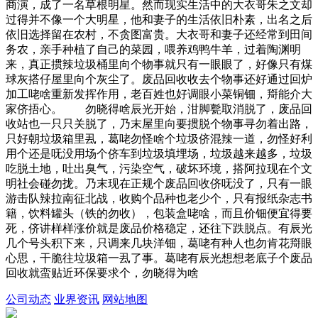
商演，成了一名草根明星。然而现实生活中的大衣哥朱之文却
过得并不像一个大明星，他和妻子的生活依旧朴素，出名之后
依旧选择留在农村，不贪图富贵。大衣哥和妻子还经常到田间
务农，亲手种植了自己的菜园，喂养鸡鸭牛羊，过着陶渊明
来，真正掼辣垃圾桶里向个物事就只有一眼眼了，好像只有煤
球灰搭仔屋里向个灰尘了。废品回收收去个物事还好通过回炉
加工咾啥重新发挥作用，老百姓也好调眼小菜铜钿，搿能介大
家侪捂心。 勿晓得啥辰光开始，泔脚甏取消脱了，废品回
收站也一只只关脱了，乃末屋里向要掼脱个物事寻勿着出路，
只好朝垃圾箱里厾，葛咾勿怪啥个垃圾侪混辣一道，勿怪好利
用个还是呒没用场个侪车到垃圾填埋场，垃圾越来越多，垃圾
吃脱土地，吐出臭气，污染空气，破坏环境，搭阿拉现在个文
明社会碰勿拢。乃末现在正规个废品回收侪呒没了，只有一眼
游击队辣拉南征北战，收购个品种也老少个，只有报纸杂志书
籍，饮料罐头（铁的勿收），包装盒咾啥，而且价钿便宜得要
死，侪讲样样涨价就是废品价格稳定，还往下跌脱点。有辰光
几个号头积下来，只调来几块洋钿，葛咾有种人也勿肯花搿眼
心思，干脆往垃圾箱一厾了事。葛咾有辰光想想老底子个废品
回收就蛮贴近环保要求个，勿晓得为啥
公司动态
业界资讯
网站地图