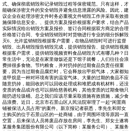
式、确保彻底销毁和记录销毁过程等保密规范。只有这样，才
能确保涉密文件的安全销毁并避免信息泄露的风险。因此，建
议企业在处理涉密文件时务必重视文件销毁工作并采取有效措
施保障信息安全。、提供方案及报价根据客户要求，结合产品
实际情况给出销毁方案及报价、签订合同根据双方商定的合理
价格签订合同、专业销毁销毁时对货物进行专业的细分拆解毁
灭6、允许监销销毁根据客户需要，在物品销毁时可进行监督
销毁、出具销毁报告销毁完成，提供销毁报告、提供销毁视频
根据客户需求，提供销毁视频资料食品销毁方式有哪几种？日
常生活中，无论是在家里做饭还是下馆子就餐，人们往往会浪
费掉很多食物。节约粮食，并对扔掉的过期食品负责任很重
要，因为当过期食品腐烂时，它会释放出甲烷气体，大家都知
道甲烷是一种对环境有害的温室气体。大量的过期的食品不应
随意扔掉，能回收的可以回收处理或和堆肥成有机材料，还没
变质的食品或许也可以捐给慈善机构，其他变质的过期食物只
能扔进垃圾桶。总之我们应该尽量采取措施有效措施，减少食
品浪费。近日，北京市石景山区人民法院审理了一起“闲置商
铺被保洁人员占用”的案件。新京报记者获悉，李先生和郑女
士购买的位于石景山区的一处商铺，由于周围环境等原因一直
空置，后来保洁人员将废品存放在房间，李先生、郑女士遂将
某服务集团股份有限公司（以下简称：某服务公司）、某服务