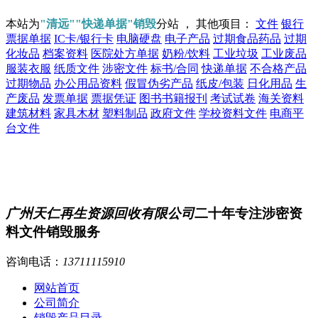
本站为
"清远""快递单据"销毁
分站 ， 其他项目：
文件
银行
票据单据
IC卡/银行卡
电脑硬盘
电子产品
过期食品药品
过期
化妆品
档案资料
医院处方单据
奶粉/饮料
工业垃圾
工业废品
服装衣服
纸质文件
涉密文件
标书/合同
快递单据
不合格产品
过期物品
办公用品资料
假冒伪劣产品
纸皮/包装
日化用品
生
产废品
发票单据
票据凭证
图书书籍报刊
考试试卷
海关资料
建筑材料
家具木材
塑料制品
政府文件
学校资料文件
电商平
台文件
广州天仁再生资源回收有限公司
二十年专注涉密资
料文件销毁服务
咨询电话：
13711115910
网站首页
公司简介
销毁产品目录