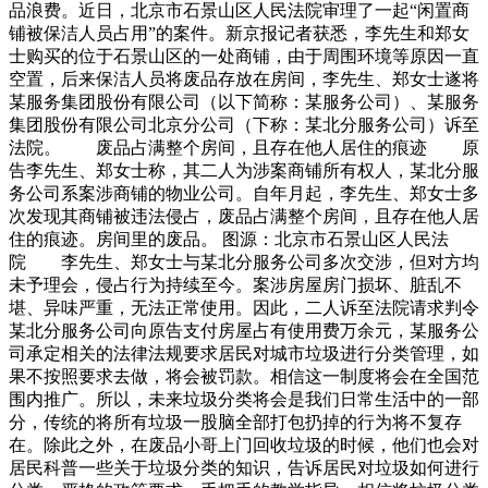
品浪费。近日，北京市石景山区人民法院审理了一起“闲置商
铺被保洁人员占用”的案件。新京报记者获悉，李先生和郑女
士购买的位于石景山区的一处商铺，由于周围环境等原因一直
空置，后来保洁人员将废品存放在房间，李先生、郑女士遂将
某服务集团股份有限公司（以下简称：某服务公司）、某服务
集团股份有限公司北京分公司（下称：某北分服务公司）诉至
法院。 废品占满整个房间，且存在他人居住的痕迹 原
告李先生、郑女士称，其二人为涉案商铺所有权人，某北分服
务公司系案涉商铺的物业公司。自年月起，李先生、郑女士多
次发现其商铺被违法侵占，废品占满整个房间，且存在他人居
住的痕迹。房间里的废品。 图源：北京市石景山区人民法
院 李先生、郑女士与某北分服务公司多次交涉，但对方均
未予理会，侵占行为持续至今。案涉房屋房门损坏、脏乱不
堪、异味严重，无法正常使用。因此，二人诉至法院请求判令
某北分服务公司向原告支付房屋占有使用费万余元，某服务公
司承定相关的法律法规要求居民对城市垃圾进行分类管理，如
果不按照要求去做，将会被罚款。相信这一制度将会在全国范
围内推广。所以，未来垃圾分类将会是我们日常生活中的一部
分，传统的将所有垃圾一股脑全部打包扔掉的行为将不复存
在。除此之外，在废品小哥上门回收垃圾的时候，他们也会对
居民科普一些关于垃圾分类的知识，告诉居民对垃圾如何进行