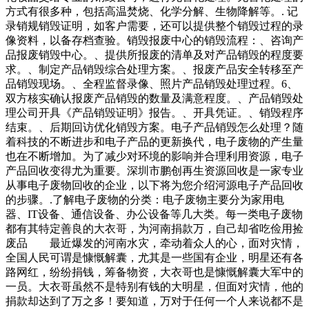
方式有很多种，包括高温焚烧、化学分解、生物降解等。. 记
录销规销毁证明，如客户需要，还可以提供整个销毁过程的录
像资料，以备存档查验。销毁报废中心的销毁流程：、咨询产
品报废销毁中心。、提供所报废的清单及对产品销毁的程度要
求。、制定产品销毁综合处理方案。、报废产品安全转移至产
品销毁现场。、全程监督录像、照片产品销毁处理过程。6、
双方核实确认报废产品销毁的数量及满意程度。、产品销毁处
理公司开具《产品销毁证明》报告。、开具凭证。、销毁程序
结束。、后期回访优化销毁方案。电子产品销毁怎么处理？随
着科技的不断进步和电子产品的更新换代，电子废物的产生量
也在不断增加。为了减少对环境的影响并合理利用资源，电子
产品回收变得尤为重要。深圳市鹏创再生资源回收是一家专业
从事电子废物回收的企业，以下将为您介绍河源电子产品回收
的步骤。.了解电子废物的分类：电子废物主要分为家用电
器、IT设备、通信设备、办公设备等几大类。每一类电子废物
都有其特定善良的大衣哥，为河南捐款万，自己却省吃俭用捡
废品 最近爆发的河南水灾，牵动着众人的心，面对灾情，
全国人民可谓是慷慨解囊，尤其是一些国有企业，明星还有各
路网红，纷纷捐钱，筹备物资，大衣哥也是慷慨解囊大军中的
一员。大衣哥虽然不是特别有钱的大明星，但面对灾情，他的
捐款却达到了万之多！要知道，万对于任何一个人来说都不是