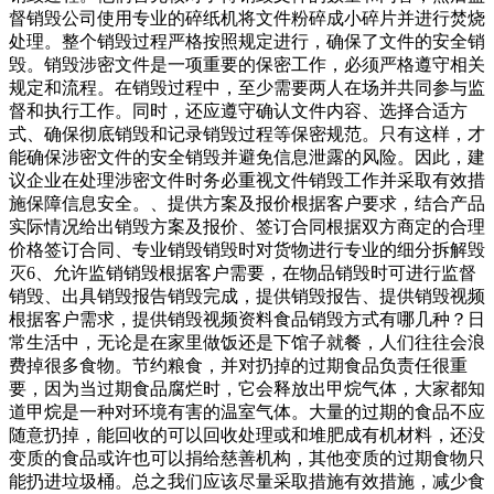
督销毁公司使用专业的碎纸机将文件粉碎成小碎片并进行焚烧
处理。整个销毁过程严格按照规定进行，确保了文件的安全销
毁。销毁涉密文件是一项重要的保密工作，必须严格遵守相关
规定和流程。在销毁过程中，至少需要两人在场并共同参与监
督和执行工作。同时，还应遵守确认文件内容、选择合适方
式、确保彻底销毁和记录销毁过程等保密规范。只有这样，才
能确保涉密文件的安全销毁并避免信息泄露的风险。因此，建
议企业在处理涉密文件时务必重视文件销毁工作并采取有效措
施保障信息安全。、提供方案及报价根据客户要求，结合产品
实际情况给出销毁方案及报价、签订合同根据双方商定的合理
价格签订合同、专业销毁销毁时对货物进行专业的细分拆解毁
灭6、允许监销销毁根据客户需要，在物品销毁时可进行监督
销毁、出具销毁报告销毁完成，提供销毁报告、提供销毁视频
根据客户需求，提供销毁视频资料食品销毁方式有哪几种？日
常生活中，无论是在家里做饭还是下馆子就餐，人们往往会浪
费掉很多食物。节约粮食，并对扔掉的过期食品负责任很重
要，因为当过期食品腐烂时，它会释放出甲烷气体，大家都知
道甲烷是一种对环境有害的温室气体。大量的过期的食品不应
随意扔掉，能回收的可以回收处理或和堆肥成有机材料，还没
变质的食品或许也可以捐给慈善机构，其他变质的过期食物只
能扔进垃圾桶。总之我们应该尽量采取措施有效措施，减少食