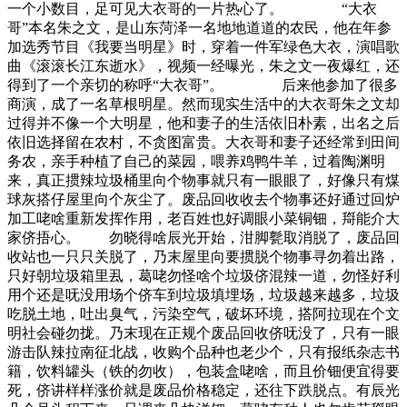
一个小数目，足可见大衣哥的一片热心了。 “大衣
哥”本名朱之文，是山东菏泽一名地地道道的农民，他在年参
加选秀节目《我要当明星》时，穿着一件军绿色大衣，演唱歌
曲《滚滚长江东逝水》，视频一经曝光，朱之文一夜爆红，还
得到了一个亲切的称呼“大衣哥”。 后来他参加了很多
商演，成了一名草根明星。然而现实生活中的大衣哥朱之文却
过得并不像一个大明星，他和妻子的生活依旧朴素，出名之后
依旧选择留在农村，不贪图富贵。大衣哥和妻子还经常到田间
务农，亲手种植了自己的菜园，喂养鸡鸭牛羊，过着陶渊明
来，真正掼辣垃圾桶里向个物事就只有一眼眼了，好像只有煤
球灰搭仔屋里向个灰尘了。废品回收收去个物事还好通过回炉
加工咾啥重新发挥作用，老百姓也好调眼小菜铜钿，搿能介大
家侪捂心。 勿晓得啥辰光开始，泔脚甏取消脱了，废品回
收站也一只只关脱了，乃末屋里向要掼脱个物事寻勿着出路，
只好朝垃圾箱里厾，葛咾勿怪啥个垃圾侪混辣一道，勿怪好利
用个还是呒没用场个侪车到垃圾填埋场，垃圾越来越多，垃圾
吃脱土地，吐出臭气，污染空气，破坏环境，搭阿拉现在个文
明社会碰勿拢。乃末现在正规个废品回收侪呒没了，只有一眼
游击队辣拉南征北战，收购个品种也老少个，只有报纸杂志书
籍，饮料罐头（铁的勿收），包装盒咾啥，而且价钿便宜得要
死，侪讲样样涨价就是废品价格稳定，还往下跌脱点。有辰光