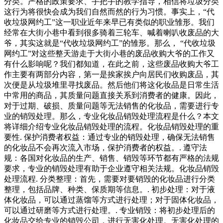
分类。严格的政策要求、手把手的教学指导，相信将垃圾分类
这行为将很快会成为我们自然而然的行为习惯。事实上，“代
收垃圾网约工”这一职业近年来早已有类似的职业雏形。我们
经常在大街小巷中看到很多骑着三轮车、喊着喇叭收废品的大
爷，其实这就是“代收垃圾网约工”的雏形。那么， “代收垃圾
网约工”对这些整天游走于大街小巷的废品收购大爷的工作又
有什么影响呢？我们都知道，在此之前，这些废品收购大爷工
作主要有两部分内容，第一是挨家挨户向居民们收购废品，其
次便是从垃圾堆里寻找废品。然后他们将这化妆品是日常生活
中常用的商品，其质量问题直接关系到消费者的健康。因此，
对于过期、破损、质量问题等无法销售的化妆品，需要进行专
业的销毁处理。那么，专业化妆品销毁处理流程是什么？本文
将详细介绍专业化妆品销毁处理的流程。化妆品销毁处理的重
要性. 保护消费者权益：通过专业的销毁处理，确保无法销售
的化妆品不会再次流入市场，保护消费者的权益。. 遵守法
规：各国对化妆品的生产、销售、销毁等环节都有严格的法规
要求，专业的销毁处理有助于企业遵守相关法规。化妆品销毁
处理流程. 分类整理：首先，需要对要销毁的化妆品进行分类
整理，包括品牌、种类、保质期等信息。. 初步处理：对于液
体化妆品，可以通过蒸馏等方式进行处理；对于固体化妆品，
可以通过研磨等方式进行处理。. 专业销毁：将初步处理后的
化妆品交给专业的销毁公司，进行无害化处理。无害化处理的