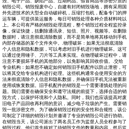
毁、电子产品、缺陷产品、过期药品、假冒商品等涉密介质的
销毁公司。销毁报废中心，自建有封闭销毁场地，拥有采用国
外先进技术的大型全自动破碎机，压缩打包机，配备专门的押
运车辆，可提供装运服务，每日可销毁处理各种介质材料吨以
上。本公司有严格的销毁处理流程，整个销毁过程全程监控录
像，保证快捷，括删除通讯录、短信、照片、视频等。在删除
数据时，请注意彻底清除数据，而不是简单地将其移动到手机
内部存储器的某个文件夹中。.物理破坏：如果无法彻底清除
个人信息和隐私数据，可以考虑对旧手机进行物理破坏。这可
以通过使用锤子、刀片等工具来实现。在物理破坏过程中，请
注意不要损坏手机的其他部分，以免影响其回收价值。.交给
专业机构：如果您不确定如何销毁旧手机配件以防止泄密，可
以将其交给专业机构进行处理。这些机构通常会使用安全的方
法来彻底清除个人信息和隐私数据，并确保旧手机无法被重新
使用或恢复数据。旧手机配件的销毁是一个需要谨慎处理的问
题。我们需要在确保安全和遵守法规的前提下，选择合适的销
毁方式，以保护环境和个人隐私。同时，我们也应该提高对废
旧电子产品回收再利用的意识，减少电子垃圾的产生。需要销
毁一批涉密文件。为了确保销毁过程的安全性和合规性，该公
司制定了详细的销毁计划并邀请了专业的销毁公司进行协助。
在销毁当天，该公司派出了两名员工作为监督人员全程参与了
销毁过程。他们首先核对了待销毁文件的数量和内容，然后监