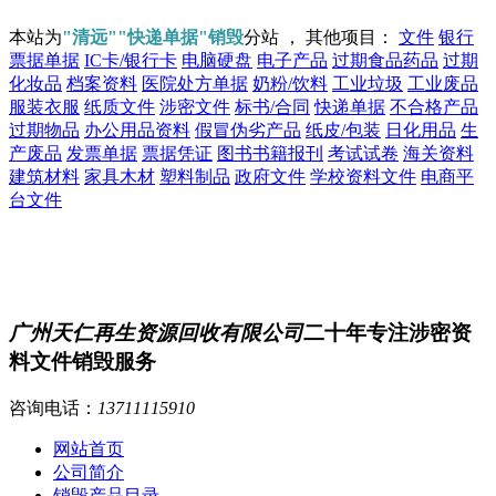
本站为
"清远""快递单据"销毁
分站 ， 其他项目：
文件
银行
票据单据
IC卡/银行卡
电脑硬盘
电子产品
过期食品药品
过期
化妆品
档案资料
医院处方单据
奶粉/饮料
工业垃圾
工业废品
服装衣服
纸质文件
涉密文件
标书/合同
快递单据
不合格产品
过期物品
办公用品资料
假冒伪劣产品
纸皮/包装
日化用品
生
产废品
发票单据
票据凭证
图书书籍报刊
考试试卷
海关资料
建筑材料
家具木材
塑料制品
政府文件
学校资料文件
电商平
台文件
广州天仁再生资源回收有限公司
二十年专注涉密资
料文件销毁服务
咨询电话：
13711115910
网站首页
公司简介
销毁产品目录