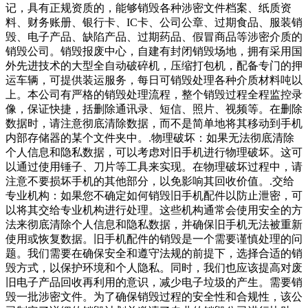
记，具有正规资质的，能够销毁各种涉密文件档案、纸质资
料、财务账册、银行卡、IC卡、公司公章、过期食品、服装销
毁、电子产品、缺陷产品、过期药品、假冒商品等涉密介质的
销毁公司。销毁报废中心，自建有封闭销毁场地，拥有采用国
外先进技术的大型全自动破碎机，压缩打包机，配备专门的押
运车辆，可提供装运服务，每日可销毁处理各种介质材料吨以
上。本公司有严格的销毁处理流程，整个销毁过程全程监控录
像，保证快捷，括删除通讯录、短信、照片、视频等。在删除
数据时，请注意彻底清除数据，而不是简单地将其移动到手机
内部存储器的某个文件夹中。.物理破坏：如果无法彻底清除
个人信息和隐私数据，可以考虑对旧手机进行物理破坏。这可
以通过使用锤子、刀片等工具来实现。在物理破坏过程中，请
注意不要损坏手机的其他部分，以免影响其回收价值。.交给
专业机构：如果您不确定如何销毁旧手机配件以防止泄密，可
以将其交给专业机构进行处理。这些机构通常会使用安全的方
法来彻底清除个人信息和隐私数据，并确保旧手机无法被重新
使用或恢复数据。旧手机配件的销毁是一个需要谨慎处理的问
题。我们需要在确保安全和遵守法规的前提下，选择合适的销
毁方式，以保护环境和个人隐私。同时，我们也应该提高对废
旧电子产品回收再利用的意识，减少电子垃圾的产生。需要销
毁一批涉密文件。为了确保销毁过程的安全性和合规性，该公