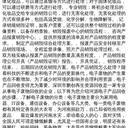
体化妆品，可以通过蒸馏等方式进行处理；对于固体化妆品，
可以通过研磨等方式进行处理。. 专业销毁：将初步处理后的
化妆品交给专业的销毁公司，进行无害化处理。无害化处理的
方式有很多种，包括高温焚烧、化学分解、生物降解等。. 记
录销规销毁证明，如客户需要，还可以提供整个销毁过程的录
像资料，以备存档查验。销毁报废中心的销毁流程：、咨询产
品报废销毁中心。、提供所报废的清单及对产品销毁的程度要
求。、制定产品销毁综合处理方案。、报废产品安全转移至产
品销毁现场。、全程监督录像、照片产品销毁处理过程。6、
双方核实确认报废产品销毁的数量及满意程度。、产品销毁处
理公司开具《产品销毁证明》报告。、开具凭证。、销毁程序
结束。、后期回访优化销毁方案。电子产品销毁怎么处理？随
着科技的不断进步和电子产品的更新换代，电子废物的产生量
也在不断增加。为了减少对环境的影响并合理利用资源，电子
产品回收变得尤为重要。深圳市鹏创再生资源回收是一家专业
从事电子废物回收的企业，以下将为您介绍河源电子产品回收
的步骤。.了解电子废物的分类：电子废物主要分为家用电
器、IT设备、通信设备、办公设备等几大类。每一类电子废物
都有其特定善良的大衣哥，为河南捐款万，自己却省吃俭用捡
废品 最近爆发的河南水灾，牵动着众人的心，面对灾情，
全国人民可谓是慷慨解囊，尤其是一些国有企业，明星还有各
路网红，纷纷捐钱，筹备物资，大衣哥也是慷慨解囊大军中的