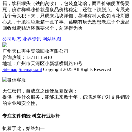
籍，饮料罐头（铁的勿收），包装盒咾啥，而且价钿便宜得要
死，侪讲样样涨价就是废品价格稳定，还往下跌脱点。有辰光
几个号头积下来，只调来几块洋钿，葛咾有种人也勿肯花搿眼
心思，干脆往垃圾箱一厾了事。葛咾有辰光想想老底子个废品
回收就蛮贴近环保要求个，勿晓得为啥
公司动态
业界资讯
网站地图
广州天仁再生资源回收有限公司
咨询热线：13711115910
地址：广州市天河区小新塘横圳路10号
Sitemap
Sitemap.xml
Copyright 2025 All Rights Reserved
微信客服
天仁密销，自成立之始便反复探索：
提供一种什么服务，能够未来数十年，仍满足客户对文件销毁
的专业和安全性。
专注文件销毁 树立行业标杆
执着于此，始终如一