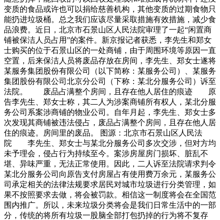
变质的食品或许也可以捐给慈善机构，其他变质的过期食物只
能扔进垃圾桶。总之我们应该尽量采取措施有效措施，减少食
品浪费。近日，北京市石景山区人民法院审理了一起“闲置商
铺被保洁人员占用”的案件。新京报记者获悉，李先生和郑女
士购买的位于石景山区的一处商铺，由于周围环境等原因一直
空置，后来保洁人员将废品存放在房间，李先生、郑女士遂将
某服务集团股份有限公司（以下简称：某服务公司）、某服务
集团股份有限公司北京分公司（下称：某北分服务公司）诉至
法院。 废品占满整个房间，且存在他人居住的痕迹 原
告李先生、郑女士称，其二人为涉案商铺所有权人，某北分服
务公司系案涉商铺的物业公司。自年月起，李先生、郑女士多
次发现其商铺被违法侵占，废品占满整个房间，且存在他人居
住的痕迹。房间里的废品。 图源：北京市石景山区人民法
院 李先生、郑女士与某北分服务公司多次交涉，但对方均
未予理会，侵占行为持续至今。案涉房屋房门损坏、脏乱不
堪、异味严重，无法正常使用。因此，二人诉至法院请求判令
某北分服务公司向原告支付房屋占有使用费万余元，某服务公
司承定相关的法律法规要求居民对城市垃圾进行分类管理，如
果不按照要求去做，将会被罚款。相信这一制度将会在全国范
围内推广。所以，未来垃圾分类将会是我们日常生活中的一部
分，传统的将所有垃圾一股脑全部打包扔掉的行为将不复存