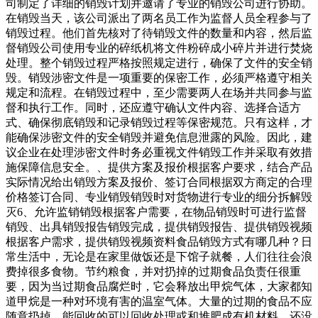
司制定了详细的销毁计划并邀请了专业的销毁公司进行协助。
在销毁当天，该公司派出了两名员工作为监督人员全程参与了
销毁过程。他们首先核对了待销毁文件的数量和内容，然后监
督销毁公司使用专业的碎纸机将文件粉碎成小碎片并进行焚烧
处理。整个销毁过程严格按照规定进行，确保了文件的安全销
毁。销毁涉密文件是一项重要的保密工作，必须严格遵守相关
规定和流程。在销毁过程中，至少需要两人在场并共同参与监
督和执行工作。同时，还应遵守确认文件内容、选择合适方
式、确保彻底销毁和记录销毁过程等保密规范。只有这样，才
能确保涉密文件的安全销毁并避免信息泄露的风险。因此，建
议企业在处理涉密文件时务必重视文件销毁工作并采取有效措
施保障信息安全。、提供方案及报价根据客户要求，结合产品
实际情况给出销毁方案及报价、签订合同根据双方商定的合理
价格签订合同、专业销毁销毁时对货物进行专业的细分拆解毁
灭6、允许监销销毁根据客户需要，在物品销毁时可进行监督
销毁、出具销毁报告销毁完成，提供销毁报告、提供销毁视频
根据客户需求，提供销毁视频资料食品销毁方式有哪几种？日
常生活中，无论是在家里做饭还是下馆子就餐，人们往往会浪
费掉很多食物。节约粮食，并对扔掉的过期食品负责任很重
要，因为当过期食品腐烂时，它会释放出甲烷气体，大家都知
道甲烷是一种对环境有害的温室气体。大量的过期的食品不应
随意扔掉，能回收的可以回收处理或和堆肥成有机材料，还没