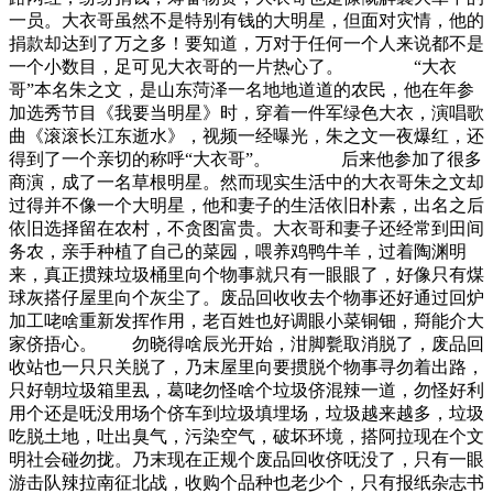
一员。大衣哥虽然不是特别有钱的大明星，但面对灾情，他的
捐款却达到了万之多！要知道，万对于任何一个人来说都不是
一个小数目，足可见大衣哥的一片热心了。 “大衣
哥”本名朱之文，是山东菏泽一名地地道道的农民，他在年参
加选秀节目《我要当明星》时，穿着一件军绿色大衣，演唱歌
曲《滚滚长江东逝水》，视频一经曝光，朱之文一夜爆红，还
得到了一个亲切的称呼“大衣哥”。 后来他参加了很多
商演，成了一名草根明星。然而现实生活中的大衣哥朱之文却
过得并不像一个大明星，他和妻子的生活依旧朴素，出名之后
依旧选择留在农村，不贪图富贵。大衣哥和妻子还经常到田间
务农，亲手种植了自己的菜园，喂养鸡鸭牛羊，过着陶渊明
来，真正掼辣垃圾桶里向个物事就只有一眼眼了，好像只有煤
球灰搭仔屋里向个灰尘了。废品回收收去个物事还好通过回炉
加工咾啥重新发挥作用，老百姓也好调眼小菜铜钿，搿能介大
家侪捂心。 勿晓得啥辰光开始，泔脚甏取消脱了，废品回
收站也一只只关脱了，乃末屋里向要掼脱个物事寻勿着出路，
只好朝垃圾箱里厾，葛咾勿怪啥个垃圾侪混辣一道，勿怪好利
用个还是呒没用场个侪车到垃圾填埋场，垃圾越来越多，垃圾
吃脱土地，吐出臭气，污染空气，破坏环境，搭阿拉现在个文
明社会碰勿拢。乃末现在正规个废品回收侪呒没了，只有一眼
游击队辣拉南征北战，收购个品种也老少个，只有报纸杂志书