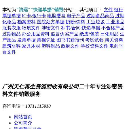
本站为
"清远""快递单据"销毁
分站 ， 其他项目：
文件
银行
票据单据
IC卡/银行卡
电脑硬盘
电子产品
过期食品药品
过期
化妆品
档案资料
医院处方单据
奶粉/饮料
工业垃圾
工业废品
服装衣服
纸质文件
涉密文件
标书/合同
快递单据
不合格产品
过期物品
办公用品资料
假冒伪劣产品
纸皮/包装
日化用品
生
产废品
发票单据
票据凭证
图书书籍报刊
考试试卷
海关资料
建筑材料
家具木材
塑料制品
政府文件
学校资料文件
电商平
台文件
广州天仁再生资源回收有限公司
二十年专注涉密资
料文件销毁服务
咨询电话：
13711115910
网站首页
公司简介
销毁产品目录