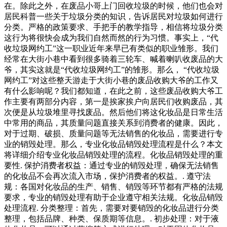
在。除此之外，在废品小哥上门回收垃圾的时候，他们也会对
居民科普一些关于垃圾分类的知识，告诉居民对垃圾如何进行
分类。严格的政策要求、手把手的教学指导，相信将垃圾分类
这行为将很快会成为我们自然而然的行为习惯。事实上，“代
收垃圾网约工”这一职业近年来早已有类似的职业雏形。我们
经常在大街小巷中看到很多骑着三轮车、喊着喇叭收废品的大
爷，其实这就是“代收垃圾网约工”的雏形。那么， “代收垃圾
网约工”对这些整天游走于大街小巷的废品收购大爷的工作又
有什么影响呢？我们都知道，在此之前，这些废品收购大爷工
作主要有两部分内容，第一是挨家挨户向居民们收购废品，其
次便是从垃圾堆里寻找废品。然后他们将这化妆品是日常生活
中常用的商品，其质量问题直接关系到消费者的健康。因此，
对于过期、破损、质量问题等无法销售的化妆品，需要进行专
业的销毁处理。那么，专业化妆品销毁处理流程是什么？本文
将详细介绍专业化妆品销毁处理的流程。化妆品销毁处理的重
要性. 保护消费者权益：通过专业的销毁处理，确保无法销售
的化妆品不会再次流入市场，保护消费者的权益。. 遵守法
规：各国对化妆品的生产、销售、销毁等环节都有严格的法规
要求，专业的销毁处理有助于企业遵守相关法规。化妆品销毁
处理流程. 分类整理：首先，需要对要销毁的化妆品进行分类
整理，包括品牌、种类、保质期等信息。. 初步处理：对于液