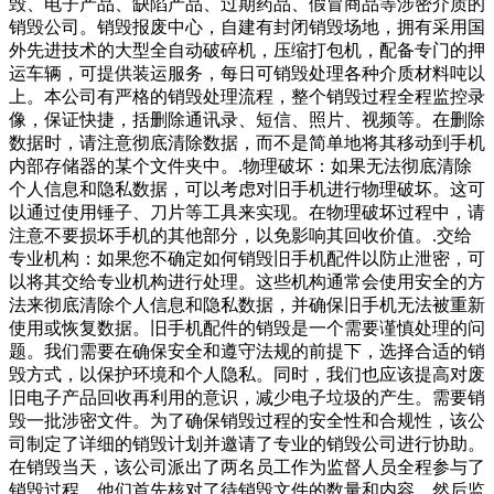
毁、电子产品、缺陷产品、过期药品、假冒商品等涉密介质的
销毁公司。销毁报废中心，自建有封闭销毁场地，拥有采用国
外先进技术的大型全自动破碎机，压缩打包机，配备专门的押
运车辆，可提供装运服务，每日可销毁处理各种介质材料吨以
上。本公司有严格的销毁处理流程，整个销毁过程全程监控录
像，保证快捷，括删除通讯录、短信、照片、视频等。在删除
数据时，请注意彻底清除数据，而不是简单地将其移动到手机
内部存储器的某个文件夹中。.物理破坏：如果无法彻底清除
个人信息和隐私数据，可以考虑对旧手机进行物理破坏。这可
以通过使用锤子、刀片等工具来实现。在物理破坏过程中，请
注意不要损坏手机的其他部分，以免影响其回收价值。.交给
专业机构：如果您不确定如何销毁旧手机配件以防止泄密，可
以将其交给专业机构进行处理。这些机构通常会使用安全的方
法来彻底清除个人信息和隐私数据，并确保旧手机无法被重新
使用或恢复数据。旧手机配件的销毁是一个需要谨慎处理的问
题。我们需要在确保安全和遵守法规的前提下，选择合适的销
毁方式，以保护环境和个人隐私。同时，我们也应该提高对废
旧电子产品回收再利用的意识，减少电子垃圾的产生。需要销
毁一批涉密文件。为了确保销毁过程的安全性和合规性，该公
司制定了详细的销毁计划并邀请了专业的销毁公司进行协助。
在销毁当天，该公司派出了两名员工作为监督人员全程参与了
销毁过程。他们首先核对了待销毁文件的数量和内容，然后监