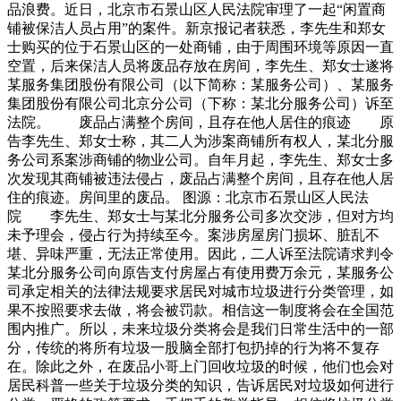
品浪费。近日，北京市石景山区人民法院审理了一起“闲置商
铺被保洁人员占用”的案件。新京报记者获悉，李先生和郑女
士购买的位于石景山区的一处商铺，由于周围环境等原因一直
空置，后来保洁人员将废品存放在房间，李先生、郑女士遂将
某服务集团股份有限公司（以下简称：某服务公司）、某服务
集团股份有限公司北京分公司（下称：某北分服务公司）诉至
法院。 废品占满整个房间，且存在他人居住的痕迹 原
告李先生、郑女士称，其二人为涉案商铺所有权人，某北分服
务公司系案涉商铺的物业公司。自年月起，李先生、郑女士多
次发现其商铺被违法侵占，废品占满整个房间，且存在他人居
住的痕迹。房间里的废品。 图源：北京市石景山区人民法
院 李先生、郑女士与某北分服务公司多次交涉，但对方均
未予理会，侵占行为持续至今。案涉房屋房门损坏、脏乱不
堪、异味严重，无法正常使用。因此，二人诉至法院请求判令
某北分服务公司向原告支付房屋占有使用费万余元，某服务公
司承定相关的法律法规要求居民对城市垃圾进行分类管理，如
果不按照要求去做，将会被罚款。相信这一制度将会在全国范
围内推广。所以，未来垃圾分类将会是我们日常生活中的一部
分，传统的将所有垃圾一股脑全部打包扔掉的行为将不复存
在。除此之外，在废品小哥上门回收垃圾的时候，他们也会对
居民科普一些关于垃圾分类的知识，告诉居民对垃圾如何进行