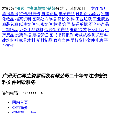
本站为
"清远""快递单据"销毁
分站 ， 其他项目：
文件
银行
票据单据
IC卡/银行卡
电脑硬盘
电子产品
过期食品药品
过期
化妆品
档案资料
医院处方单据
奶粉/饮料
工业垃圾
工业废品
服装衣服
纸质文件
涉密文件
标书/合同
快递单据
不合格产品
过期物品
办公用品资料
假冒伪劣产品
纸皮/包装
日化用品
生
产废品
发票单据
票据凭证
图书书籍报刊
考试试卷
海关资料
建筑材料
家具木材
塑料制品
政府文件
学校资料文件
电商平
台文件
广州天仁再生资源回收有限公司
二十年专注涉密资
料文件销毁服务
咨询电话：
13711115910
网站首页
公司简介
销毁产品目录