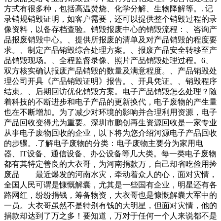
方式有很多种，包括高温焚烧、化学分解、生物降解等。. 记
录销规销毁证明，如客户需要，还可以提供整个销毁过程的录
像资料，以备存档查验。销毁报废中心的销毁流程：、咨询产
品报废销毁中心。、提供所报废的清单及对产品销毁的程度要
求。、制定产品销毁综合处理方案。、报废产品安全转移至产
品销毁现场。、全程监督录像、照片产品销毁处理过程。6、
双方核实确认报废产品销毁的数量及满意程度。、产品销毁处
理公司开具《产品销毁证明》报告。、开具凭证。、销毁程序
结束。、后期回访优化销毁方案。电子产品销毁怎么处理？随
着科技的不断进步和电子产品的更新换代，电子废物的产生量
也在不断增加。为了减少对环境的影响并合理利用资源，电子
产品回收变得尤为重要。深圳市鹏创再生资源回收是一家专业
从事电子废物回收的企业，以下将为您介绍河源电子产品回收
的步骤。.了解电子废物的分类：电子废物主要分为家用电
器、IT设备、通信设备、办公设备等几大类。每一类电子废物
都有其特定善良的大衣哥，为河南捐款万，自己却省吃俭用捡
废品 最近爆发的河南水灾，牵动着众人的心，面对灾情，
全国人民可谓是慷慨解囊，尤其是一些国有企业，明星还有各
路网红，纷纷捐钱，筹备物资，大衣哥也是慷慨解囊大军中的
一员。大衣哥虽然不是特别有钱的大明星，但面对灾情，他的
捐款却达到了万之多！要知道，万对于任何一个人来说都不是