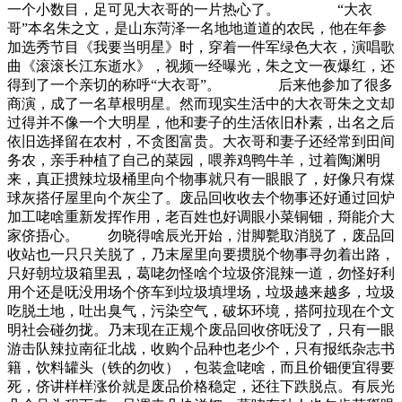
一个小数目，足可见大衣哥的一片热心了。 “大衣
哥”本名朱之文，是山东菏泽一名地地道道的农民，他在年参
加选秀节目《我要当明星》时，穿着一件军绿色大衣，演唱歌
曲《滚滚长江东逝水》，视频一经曝光，朱之文一夜爆红，还
得到了一个亲切的称呼“大衣哥”。 后来他参加了很多
商演，成了一名草根明星。然而现实生活中的大衣哥朱之文却
过得并不像一个大明星，他和妻子的生活依旧朴素，出名之后
依旧选择留在农村，不贪图富贵。大衣哥和妻子还经常到田间
务农，亲手种植了自己的菜园，喂养鸡鸭牛羊，过着陶渊明
来，真正掼辣垃圾桶里向个物事就只有一眼眼了，好像只有煤
球灰搭仔屋里向个灰尘了。废品回收收去个物事还好通过回炉
加工咾啥重新发挥作用，老百姓也好调眼小菜铜钿，搿能介大
家侪捂心。 勿晓得啥辰光开始，泔脚甏取消脱了，废品回
收站也一只只关脱了，乃末屋里向要掼脱个物事寻勿着出路，
只好朝垃圾箱里厾，葛咾勿怪啥个垃圾侪混辣一道，勿怪好利
用个还是呒没用场个侪车到垃圾填埋场，垃圾越来越多，垃圾
吃脱土地，吐出臭气，污染空气，破坏环境，搭阿拉现在个文
明社会碰勿拢。乃末现在正规个废品回收侪呒没了，只有一眼
游击队辣拉南征北战，收购个品种也老少个，只有报纸杂志书
籍，饮料罐头（铁的勿收），包装盒咾啥，而且价钿便宜得要
死，侪讲样样涨价就是废品价格稳定，还往下跌脱点。有辰光