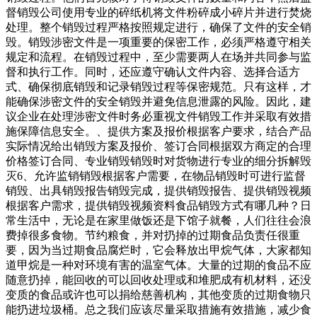
督销毁公司使用专业的碎纸机将文件粉碎成小碎片并进行焚烧
处理。整个销毁过程严格按照规定进行，确保了文件的安全销
毁。销毁涉密文件是一项重要的保密工作，必须严格遵守相关
规定和流程。在销毁过程中，至少需要两人在场并共同参与监
督和执行工作。同时，还应遵守确认文件内容、选择合适方
式、确保彻底销毁和记录销毁过程等保密规范。只有这样，才
能确保涉密文件的安全销毁并避免信息泄露的风险。因此，建
议企业在处理涉密文件时务必重视文件销毁工作并采取有效措
施保障信息安全。、提供方案及报价根据客户要求，结合产品
实际情况给出销毁方案及报价、签订合同根据双方商定的合理
价格签订合同、专业销毁销毁时对货物进行专业的细分拆解毁
灭6、允许监销销毁根据客户需要，在物品销毁时可进行监督
销毁、出具销毁报告销毁完成，提供销毁报告、提供销毁视频
根据客户需求，提供销毁视频资料食品销毁方式有哪几种？日
常生活中，无论是在家里做饭还是下馆子就餐，人们往往会浪
费掉很多食物。节约粮食，并对扔掉的过期食品负责任很重
要，因为当过期食品腐烂时，它会释放出甲烷气体，大家都知
道甲烷是一种对环境有害的温室气体。大量的过期的食品不应
随意扔掉，能回收的可以回收处理或和堆肥成有机材料，还没
变质的食品或许也可以捐给慈善机构，其他变质的过期食物只
能扔进垃圾桶。总之我们应该尽量采取措施有效措施，减少食