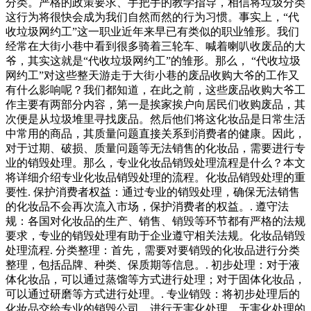
分类。严格的政策要求、手把手的教学指导，相信将垃圾分类
这行为将很快会成为我们自然而然的行为习惯。事实上，“代
收垃圾网约工”这一职业近年来早已有类似的职业雏形。我们
经常在大街小巷中看到很多骑着三轮车、喊着喇叭收废品的大
爷，其实这就是“代收垃圾网约工”的雏形。那么， “代收垃圾
网约工”对这些整天游走于大街小巷的废品收购大爷的工作又
有什么影响呢？我们都知道，在此之前，这些废品收购大爷工
作主要有两部分内容，第一是挨家挨户向居民们收购废品，其
次便是从垃圾堆里寻找废品。然后他们将这化妆品是日常生活
中常用的商品，其质量问题直接关系到消费者的健康。因此，
对于过期、破损、质量问题等无法销售的化妆品，需要进行专
业的销毁处理。那么，专业化妆品销毁处理流程是什么？本文
将详细介绍专业化妆品销毁处理的流程。化妆品销毁处理的重
要性. 保护消费者权益：通过专业的销毁处理，确保无法销售
的化妆品不会再次流入市场，保护消费者的权益。. 遵守法
规：各国对化妆品的生产、销售、销毁等环节都有严格的法规
要求，专业的销毁处理有助于企业遵守相关法规。化妆品销毁
处理流程. 分类整理：首先，需要对要销毁的化妆品进行分类
整理，包括品牌、种类、保质期等信息。. 初步处理：对于液
体化妆品，可以通过蒸馏等方式进行处理；对于固体化妆品，
可以通过研磨等方式进行处理。. 专业销毁：将初步处理后的
化妆品交给专业的销毁公司，进行无害化处理。无害化处理的